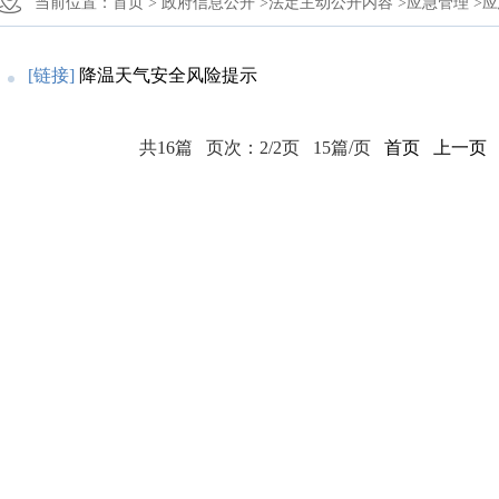
当前位置：
首页 >
政府信息公开 >
法定主动公开内容 >
应急管理 >
应
[链接]
降温天气安全风险提示
共16篇
页次：2/2页
15篇/页
首页
上一页