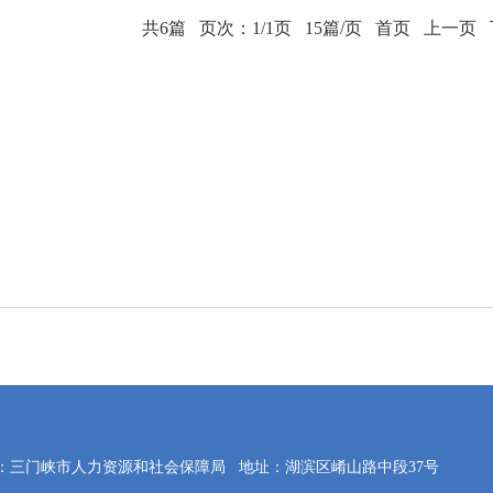
共6篇
页次：1/1页
15篇/页
首页
上一页
：三门峡市人力资源和社会保障局
地址：湖滨区崤山路中段37号