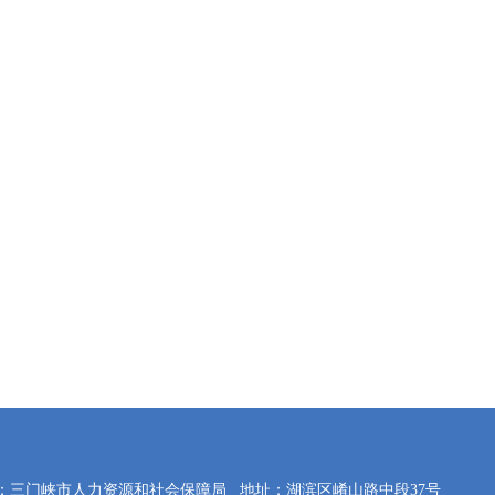
：三门峡市人力资源和社会保障局
地址：湖滨区崤山路中段37号