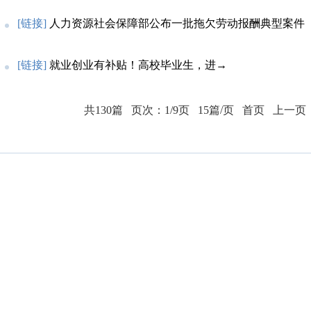
[链接]
人力资源社会保障部公布一批拖欠劳动报酬典型案件
[链接]
就业创业有补贴！高校毕业生，进→
共130篇
页次：1/9页
15篇/页
首页
上一