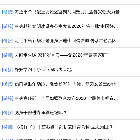
[链接]
习近平总书记重要论述凝聚共同致力民族复兴强大力量
[链接]
中央精神文明建设办公室发布2026年第一批“中国好人榜”
[链接]
习近平给新华社老党员张连生回信强调 传承红色基因 在新征程上书写优异答卷
[链接]
人间烟火暖 家和岁月安——记2026年“最美家庭”
[链接]
好好学习丨小试点闯出大天地
[链接]
伤口紧贴颈动脉、缝合超30针！徒手夺刀女警王妙丽获表彰！
[链接]
中央宣传部、全国妇联联合发布2026年“最美巾帼奋斗者”先进事迹
[链接]
党员干部进寺庙算违纪吗？
[链接]
《榜样10》｜茹振钢：躬耕麦田育良种 立志为国满粮仓