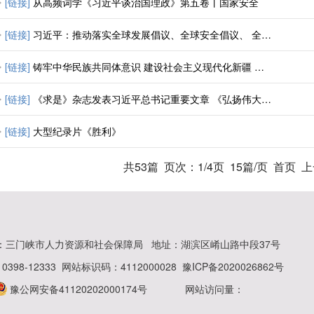
[链接]
从高频词学《习近平谈治国理政》第五卷丨国家安全
[链接]
习近平：推动落实全球发展倡议、全球安全倡议、 全球文明倡议、全球治理倡议
[链接]
铸牢中华民族共同体意识 建设社会主义现代化新疆 ——热烈庆祝新疆维吾尔自治区成立七十周年
[链接]
《求是》杂志发表习近平总书记重要文章 《弘扬伟大抗战精神，向着中华民族伟大复兴的光辉彼岸奋勇前进》
[链接]
大型纪录片《胜利》
共53篇
页次：1/4页
15篇/页
首页
：三门峡市人力资源和社会保障局
地址：湖滨区崤山路中段37号
398-12333
网站标识码：4112000028
豫ICP备2020026862号
豫公网安备41120202000174号
网站访问量：