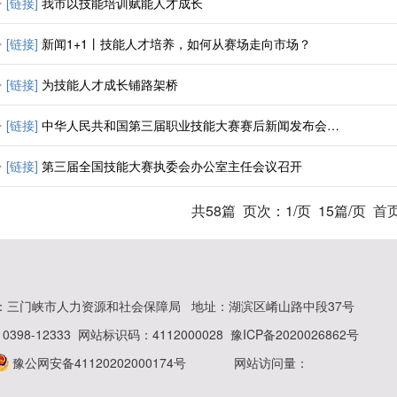
[链接]
我市以技能培训赋能人才成长
[链接]
新闻1+1丨技能人才培养，如何从赛场走向市场？
[链接]
为技能人才成长铺路架桥
[链接]
中华人民共和国第三届职业技能大赛赛后新闻发布会在郑州举行
[链接]
第三届全国技能大赛执委会办公室主任会议召开
共58篇
页次：1/页
15篇/页
首
：三门峡市人力资源和社会保障局
地址：湖滨区崤山路中段37号
398-12333
网站标识码：4112000028
豫ICP备2020026862号
豫公网安备41120202000174号
网站访问量：