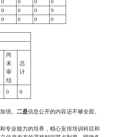
0
0
0
0
0
0
0
9
0
0
0
0
尚
未
总
审
计
结
0
0
待加强。
二是
信息公开的内容还不够全面。
训和专业能力的培养，精心安排培训科目和