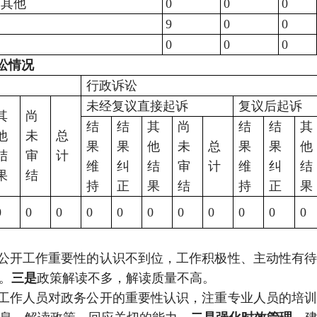
.其他
0
0
0
9
0
0
0
0
0
讼情况
行政诉讼
未经复议直接起诉
复议后起诉
其
尚
结
结
其
尚
结
结
其
他
未
总
果
果
他
未
总
果
果
他
结
审
计
维
纠
结
审
计
维
纠
结
果
结
持
正
果
结
持
正
果
0
0
0
0
0
0
0
0
0
0
0
公开工作重要性的认识不到位，工作积极性、主动性有
。
三是
政策解读不多，解读质量不高。
工作人员对政务公开的重要性认识，注重专业人员的培