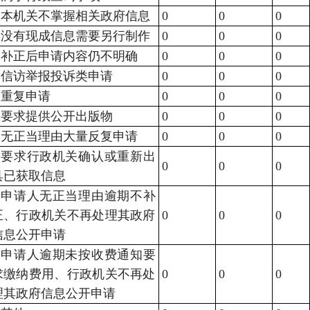
1.本机关不掌握相关政府信息
0
0
0
2.没有现成信息需要另行制作
0
0
0
3.补正后申请内容仍不明确
0
0
0
1.信访举报投诉类申请
0
0
0
2.重复申请
0
0
0
3.要求提供公开出版物
0
0
0
4.无正当理由大量反复申请
0
0
0
5.要求行政机关确认或重新出
0
0
0
具已获取信息
1.申请人无正当理由逾期不补
正、行政机关不再处理其政府
0
0
0
信息公开申请
2.申请人逾期未按收费通知要
求缴纳费用、行政机关不再处
0
0
0
理其政府信息公开申请