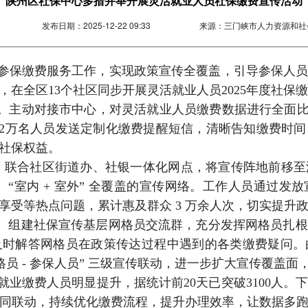
陕州区社保中心多措并举开展灵活就业人员社保缴费宣传活动
发布日期：
2025-12-22 09:33
来源：
三门峡市人力资源和社
参保缴费服务工作，实现政策宣传全覆盖，引导参保人
在全区13个社区同步开展灵活就业人员2025年度社保
。主动对接市中心，对灵活就业人员缴费数据进行全面比对
.2万名人员发送定制化缴费提醒短信，清晰告知缴费时
身社保权益。
。联合社区街道办、社银一体化网点，将宣传阵地前移
下”、“室内 + 室外” 全覆盖的宣传网络。工作人员通过
享受等热点问题，累计惠及群众 3 万余人次，切实提升
效。组建社保宣传基层网格员交流群，充分发挥网格员扎
及时解答网格员在政策传达过程中遇到的各类缴费疑问。
网格员 - 参保人员” 三级宣传联动，进一步扩大宣传覆盖
就业缴费人员明显提升，据统计前20天已突破3100人
同联动，持续优化缴费流程，提升办理效率，让数据多